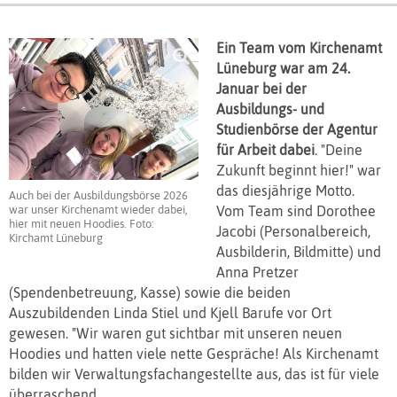
Ein Team vom Kirchenamt
Lüneburg war am 24.
Januar bei der
Ausbildungs- und
Studienbörse der Agentur
für Arbeit
dabei
. "Deine
Zukunft beginnt hier!" war
das diesjährige Motto.
Auch bei der Ausbildungsbörse 2026
Vom Team sind Dorothee
war unser Kirchenamt wieder dabei,
hier mit neuen Hoodies. Foto:
Jacobi (Personalbereich,
Kirchamt Lüneburg
Ausbilderin, Bildmitte) und
Anna Pretzer
(Spendenbetreuung, Kasse) sowie die beiden
Auszubildenden Linda Stiel und Kjell Barufe vor Ort
gewesen. "Wir waren gut sichtbar mit unseren neuen
Hoodies und hatten viele nette Gespräche! Als Kirchenamt
bilden wir Verwaltungsfachangestellte aus, das ist für viele
überraschend.