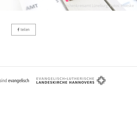
Kirchenkreisamt Lüneburg, Fotos: Hueske
teilen